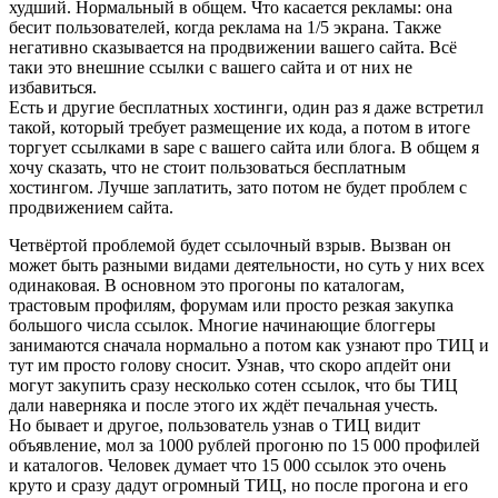
худший. Нормальный в общем. Что касается рекламы: она
бесит пользователей, когда реклама на 1/5 экрана. Также
негативно сказывается на продвижении вашего сайта. Всё
таки это внешние ссылки с вашего сайта и от них не
избавиться.
Есть и другие бесплатных хостинги, один раз я даже встретил
такой, который требует размещение их кода, а потом в итоге
торгует ссылками в sape с вашего сайта или блога. В общем я
хочу сказать, что не стоит пользоваться бесплатным
хостингом. Лучше заплатить, зато потом не будет проблем с
продвижением сайта.
Четвёртой проблемой будет ссылочный взрыв. Вызван он
может быть разными видами деятельности, но суть у них всех
одинаковая. В основном это прогоны по каталогам,
трастовым профилям, форумам или просто резкая закупка
большого числа ссылок. Многие начинающие блоггеры
занимаются сначала нормально а потом как узнают про ТИЦ и
тут им просто голову сносит. Узнав, что скоро апдейт они
могут закупить сразу несколько сотен ссылок, что бы ТИЦ
дали наверняка и после этого их ждёт печальная учесть.
Но бывает и другое, пользователь узнав о ТИЦ видит
объявление, мол за 1000 рублей прогоню по 15 000 профилей
и каталогов. Человек думает что 15 000 ссылок это очень
круто и сразу дадут огромный ТИЦ, но после прогона и его