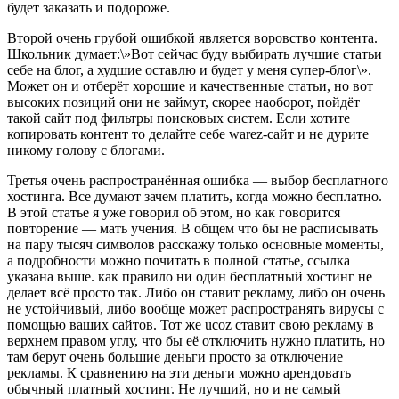
будет заказать и подороже.
Второй очень грубой ошибкой является воровство контента.
Школьник думает:\»Вот сейчас буду выбирать лучшие статьи
себе на блог, а худшие оставлю и будет у меня супер-блог\».
Может он и отберёт хорошие и качественные статьи, но вот
высоких позиций они не займут, скорее наоборот, пойдёт
такой сайт под фильтры поисковых систем. Если хотите
копировать контент то делайте себе warez-сайт и не дурите
никому голову с блогами.
Третья очень распространённая ошибка — выбор бесплатного
хостинга. Все думают зачем платить, когда можно бесплатно.
В этой статье я уже говорил об этом, но как говорится
повторение — мать учения. В общем что бы не расписывать
на пару тысяч символов расскажу только основные моменты,
а подробности можно почитать в полной статье, ссылка
указана выше. как правило ни один бесплатный хостинг не
делает всё просто так. Либо он ставит рекламу, либо он очень
не устойчивый, либо вообще может распространять вирусы с
помощью ваших сайтов. Тот же ucoz ставит свою рекламу в
верхнем правом углу, что бы её отключить нужно платить, но
там берут очень большие деньги просто за отключение
рекламы. К сравнению на эти деньги можно арендовать
обычный платный хостинг. Не лучший, но и не самый