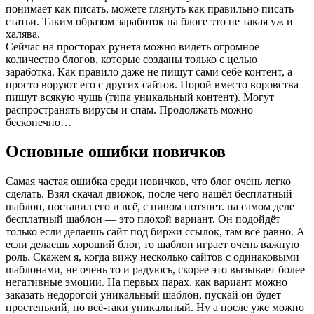
понимает как писать, можете глянуть как правильно писать
статьи. Таким образом заработок на блоге это не такая уж и
халява.
Сейчас на просторах рунета можно видеть огромное
количество блогов, которые созданы только с целью
заработка. Как правило даже не пишут сами себе контент, а
просто воруют его с других сайтов. Порой вместо воровства
пишут всякую чушь (типа уникальный контент). Могут
распространять вирусы и спам. Продолжать можно
бесконечно…
Основные ошибки новичков
Самая частая ошибка среди новичков, что блог очень легко
сделать. Взял скачал движок, после чего нашёл бесплатный
шаблон, поставил его и всё, с пивом потянет. на самом деле
бесплатный шаблон — это плохой вариант. Он подойдёт
только если делаешь сайт под биржи ссылок, там всё равно. А
если делаешь хороший блог, то шаблон играет очень важную
роль. Скажем я, когда вижу несколько сайтов с одинаковыми
шаблонами, не очень то и радуюсь, скорее это вызывает более
негативные эмоции. На первых парах, как вариант можно
заказать недорогой уникальный шаблон, пускай он будет
простенький, но всё-таки уникальный. Ну а после уже можно