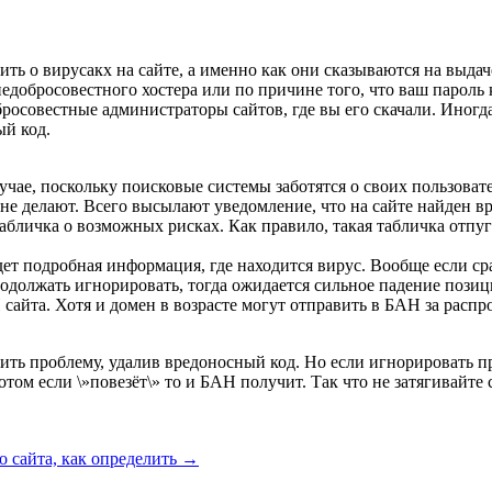
ить о вирусакх на сайте, а именно как они сказываются на выдач
добросовестного хостера или по причине того, что ваш пароль к
росовестные администраторы сайтов, где вы его скачали. Иногд
ый код.
ае, поскольку поисковые системы заботятся о своих пользовател
 не делают. Всего высылают уведомление, что на сайте найден в
абличка о возможных рисках. Как правило, такая табличка отпуг
ет подробная информация, где находится вирус. Вообще если сраз
одолжать игнорировать, тогда ожидается сильное падение позиц
айта. Хотя и домен в возрасте могут отправить в БАН за распро
шить проблему, удалив вредоносный код. Но если игнорировать п
том если \»повезёт\» то и БАН получит. Так что не затягивайте 
о сайта, как определить
→