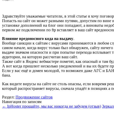
Здравствуйте уважаемые читатели, в этой статье я хочу поговор
Попасть на сайт он может разными путями, допустим по вине не
установке дополнений на блог они попадают, а виноваты недоб
первом же подключении по ftp вставляет в ваш сайт вредоносн
Влияние вредоносного кода на выдачу
.
Вообще санкции к сайтам с вирусами принимаются в любом случ
самом начале, когда вирус только был обнаружен, сайту ничего
выдаче значком опасности и при попытке перехода всплывает т
аудитории, на которую рассчитан ваш сайт.
Также сайт в Яндекс вебмастере пометят, как опасный и там буд
А вот когда пришлют несколько уведомлений и вы их будете пр
Если у вас ещё и домен молодой, то возможен даже АГС и БАН с
бана.
Как видите вирусы на сайте не столь опасны, если вовремя ре
который распространяет вирусы, сначала упадёт в позициях а по
Раздел:
Продвижение сайтов
Навигация по записям
←
IpHoster прощайте, мы вас никогда не забудем (отзыв)
Зеркал