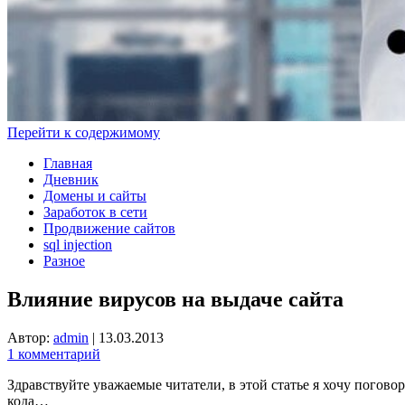
Перейти к содержимому
Главная
Дневник
Домены и сайты
Заработок в сети
Продвижение сайтов
sql injection
Разное
Влияние вирусов на выдаче сайта
Автор:
admin
|
13.03.2013
1 комментарий
Здравствуйте уважаемые читатели, в этой статье я хочу погово
кода…