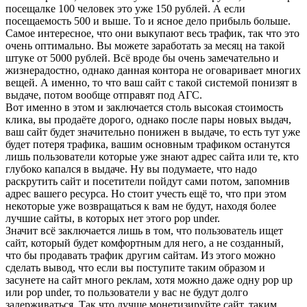
посещалке 100 человек это уже 150 рублей. А если
посещаемость 500 и выше. То и ясное дело прибыль больше.
Самое интересное, что они выкупают весь трафик, так что это
очень оптимально. Вы можете заработать за месяц на такой
штуке от 5000 рублей. Всё вроде бы очень замечательно и
жизнерадостно, однако данная контора не оговаривает многих
вещей. А именно, то что ваш сайт с такой системой понизят в
выдаче, потом вообще отправят под АГС.
Вот именно в этом и заключается столь высокая стоимость
клика, вы продаёте дорого, однако после пары новых выдач,
ваш сайт будет значительно понижен в выдаче, то есть тут уже
будет потеря трафика, вашим основным трафиком останутся
лишь пользователи которые уже знают адрес сайта или те, кто
глубоко капался в выдаче. Ну вы подумаете, что надо
раскрутить сайт и посетители пойдут сами потом, запомнив
адрес вашего ресурса. Но стоит учесть ещё то, что при этом
некоторые уже возвращаться к вам не будут, находя более
лучшие сайты, в которых нет этого pop under.
Значит всё заключается лишь в том, что пользователь ищет
сайт, который будет комфортным для него, а не созданный,
что бы продавать трафик другим сайтам. Из этого можно
сделать вывод, что если вы поступите таким образом и
засунете на сайт много реклам, хотя можно даже одну pop up
или pop under, то пользователи у вас не будут долго
задерживаться. Так что лучше монетизируйте сайт, таким