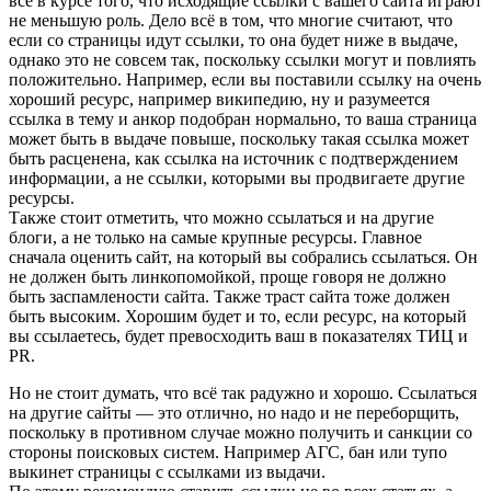
все в курсе того, что исходящие ссылки с вашего сайта играют
не меньшую роль. Дело всё в том, что многие считают, что
если со страницы идут ссылки, то она будет ниже в выдаче,
однако это не совсем так, поскольку ссылки могут и повлиять
положительно. Например, если вы поставили ссылку на очень
хороший ресурс, например википедию, ну и разумеется
ссылка в тему и анкор подобран нормально, то ваша страница
может быть в выдаче повыше, поскольку такая ссылка может
быть расценена, как ссылка на источник с подтверждением
информации, а не ссылки, которыми вы продвигаете другие
ресурсы.
Также стоит отметить, что можно ссылаться и на другие
блоги, а не только на самые крупные ресурсы. Главное
сначала оценить сайт, на который вы собрались ссылаться. Он
не должен быть линкопомойкой, проще говоря не должно
быть заспамлености сайта. Также траст сайта тоже должен
быть высоким. Хорошим будет и то, если ресурс, на который
вы ссылаетесь, будет превосходить ваш в показателях ТИЦ и
PR.
Но не стоит думать, что всё так радужно и хорошо. Ссылаться
на другие сайты — это отлично, но надо и не переборщить,
поскольку в противном случае можно получить и санкции со
стороны поисковых систем. Например АГС, бан или тупо
выкинет страницы с ссылками из выдачи.