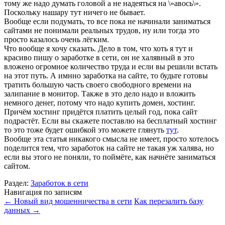
тому же надо думать головой а не надеяться на \»авось\».
Поскольку нашару тут ничего не бывает.
Вообще если подумать, то все пока не начинали заниматься
сайтами не понимали реальных трудов, ну или тогда это
просто казалось очень лёгким.
Что вообще я хочу сказать. Дело в том, что хоть я тут и
красиво пишу о заработке в сети, он не халявный в это
вложено огромное количество труда и если вы решили встать
на этот путь. А имнно заработка на сайте, то будьте готовы
тратить большую часть своего свободного времени на
залипание в монитор. Также в это дело надо и вложить
немного денег, потому что надо купить домен, хостинг.
Причём хостинг придётся платить целый год, пока сайт
подрастёт. Если вы скажете поставлю на бесплатный хостинг
то это тоже будет ошибкой это можете глянуть
тут
.
Вообще эта статья никакого смысла не имеет, просто хотелось
поделится тем, что заработок на сайте не такая уж халява, но
если вы этого не поняли, то поймёте, как начнёте заниматься
сайтом.
Раздел:
Заработок в сети
Навигация по записям
←
Новый вид мошенничества в сети
Как перезалить базу
данных
→