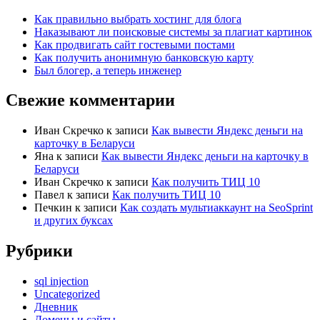
Как правильно выбрать хостинг для блога
Наказывают ли поисковые системы за плагиат картинок
Как продвигать сайт гостевыми постами
Как получить анонимную банковскую карту
Был блогер, а теперь инженер
Свежие комментарии
Иван Скречко
к записи
Как вывести Яндекс деньги на
карточку в Беларуси
Яна
к записи
Как вывести Яндекс деньги на карточку в
Беларуси
Иван Скречко
к записи
Как получить ТИЦ 10
Павел
к записи
Как получить ТИЦ 10
Печкин
к записи
Как создать мультиаккаунт на SeoSprint
и других буксах
Рубрики
sql injection
Uncategorized
Дневник
Домены и сайты