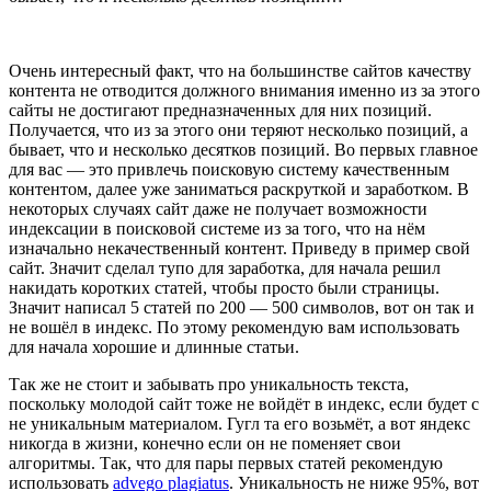
Очень интересный факт, что на большинстве сайтов качеству
контента не отводится должного внимания именно из за этого
сайты не достигают предназначенных для них позиций.
Получается, что из за этого они теряют несколько позиций, а
бывает, что и несколько десятков позиций. Во первых главное
для вас — это привлечь поисковую систему качественным
контентом, далее уже заниматься раскруткой и заработком. В
некоторых случаях сайт даже не получает возможности
индексации в поисковой системе из за того, что на нём
изначально некачественный контент. Приведу в пример свой
сайт. Значит сделал тупо для заработка, для начала решил
накидать коротких статей, чтобы просто были страницы.
Значит написал 5 статей по 200 — 500 символов, вот он так и
не вошёл в индекс. По этому рекомендую вам использовать
для начала хорошие и длинные статьи.
Так же не стоит и забывать про уникальность текста,
поскольку молодой сайт тоже не войдёт в индекс, если будет с
не уникальным материалом. Гугл та его возьмёт, а вот яндекс
никогда в жизни, конечно если он не поменяет свои
алгоритмы. Так, что для пары первых статей рекомендую
использовать
advego plagiatus
. Уникальность не ниже 95%, вот