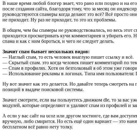
В наше время любой блогер знает, что рано или поздно и на его
после создания сайта, благодоря тому, что за месяц он индекси
руководствуются спамеры когда делают это всё? Всё просто они
не приходит. Ну раз не приходит, то это их проблемы.
В общем, чем бы спамеры не руководствовались, но весь этот с
приходится просматривать кучи комментариев и убирать его. Ну
спама и как с ним бороться, и чего не следует делать.
Значит спам бывает нескольких видов:
— Наглый спам, то есть человек внаглую пишет ссылку и всё.
— Скрытый спам. это когда человек пишет комментарий по теме
— Спам в профилях. Хотя он безтолковый я об этом уже говори
— Использование рекламы в логинах. Типа имя пользователя: 
Ну вот значит как это делается. Но давайте теперь смотреть на 
позиций в выдаче поисковой системы.
Значит смотрите, если вы пользуетесь движком dle, то за вас 
модулей, которые определяют и удаляют спам из профилей и зак
А если у вас сайт на ucoz или другом хостинге, где вам доступе
вручную, либо смирится. Но есть ещё один вариант — это нанят
бесплатном всё равно нету толку.