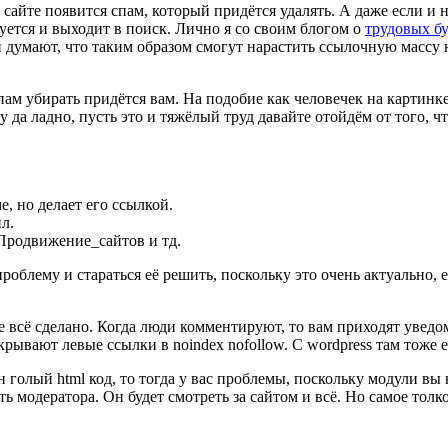
 сайте появится спам, который придётся удалять. А даже если и 
руется и выходит в поиск. Лично я со своим блогом о
трудовых б
 думают, что таким образом смогут нарастить ссылочную массу на
пам убирать придётся вам. На подобие как человечек на картинк
 да ладно, пусть это и тяжёлый труд давайте отойдём от того, 
, но делает его ссылкой.
л.
Продвижение_сайтов и тд.
проблему и стараться её решить, поскольку это очень актуально, 
уже всё сделано. Когда люди комментируют, то вам приходят увед
рывают левые ссылки в noindex nofollow. С wordpress там тоже е
н голый html код, то тогда у вас проблемы, поскольку модули вы 
ь модератора. Он будет смотреть за сайтом и всё. Но самое тол