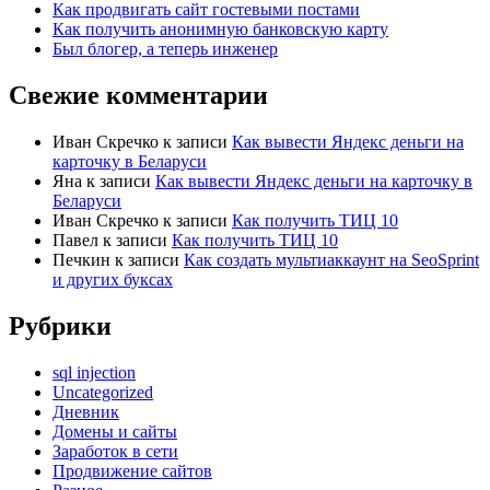
Как продвигать сайт гостевыми постами
Как получить анонимную банковскую карту
Был блогер, а теперь инженер
Свежие комментарии
Иван Скречко
к записи
Как вывести Яндекс деньги на
карточку в Беларуси
Яна
к записи
Как вывести Яндекс деньги на карточку в
Беларуси
Иван Скречко
к записи
Как получить ТИЦ 10
Павел
к записи
Как получить ТИЦ 10
Печкин
к записи
Как создать мультиаккаунт на SeoSprint
и других буксах
Рубрики
sql injection
Uncategorized
Дневник
Домены и сайты
Заработок в сети
Продвижение сайтов