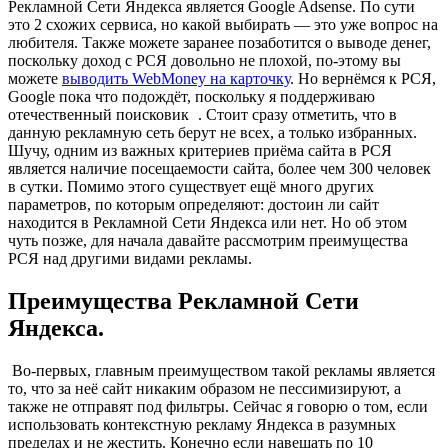
Рекламной Сети Яндекса является Google Adsense. По сути
это 2 схожих сервиса, но какой выбирать — это уже вопрос на
любителя. Также можете заранее позаботится о выводе денег,
поскольку доход с РСЯ довольно не плохой, по-этому вы
можете
выводить WebMoney на карточку
. Но вернёмся к РСЯ,
Google пока что подождёт, поскольку я поддерживаю
отечественный поисковик
. Стоит сразу отметить, что в
данную рекламную сеть берут не всех, а только избранных.
Шучу, одним из важных критериев приёма сайта в РСЯ
является наличие посещаемости сайта, более чем 300 человек
в сутки. Помимо этого существует ещё много других
параметров, по которым определяют: достоин ли сайт
находится в Рекламной Сети Яндекса или нет. Но об этом
чуть позже, для начала давайте рассмотрим преимущества
РСЯ над другими видами рекламы.
Преимущества Рекламной Сети
Яндекса.
Во-первых, главным преимуществом такой рекламы является
то, что за неё сайт никаким образом не пессимизируют, а
также не отправят под фильтры. Сейчас я говорю о том, если
использовать контекстную рекламу Яндекса в разумных
пределах и не жестить. Конечно если навешать по 10