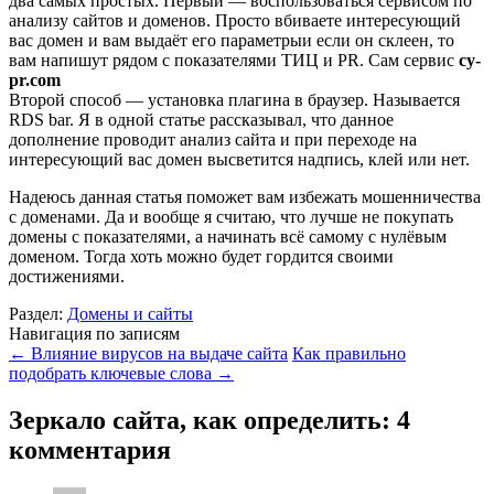
два самых простых. Первый — воспользоваться сервисом по
анализу сайтов и доменов. Просто вбиваете интересующий
вас домен и вам выдаёт его параметрыи если он склеен, то
вам напишут рядом с показателями ТИЦ и PR. Сам сервис
cy-
pr.com
Второй способ — установка плагина в браузер. Называется
RDS bar. Я в одной статье рассказывал, что данное
дополнение проводит анализ сайта и при переходе на
интересующий вас домен высветится надпись, клей или нет.
Надеюсь данная статья поможет вам избежать мошенничества
с доменами. Да и вообще я считаю, что лучше не покупать
домены с показателями, а начинать всё самому с нулёвым
доменом. Тогда хоть можно будет гордится своими
достижениями.
Раздел:
Домены и сайты
Навигация по записям
←
Влияние вирусов на выдаче сайта
Как правильно
подобрать ключевые слова
→
Зеркало сайта, как определить
: 4
комментария