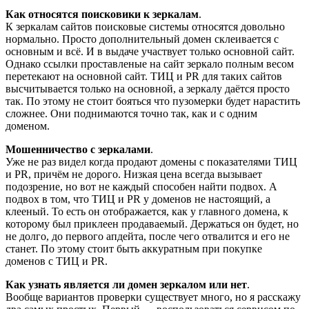
Как относятся поисковики к зеркалам
.
К зеркалам сайтов поисковые системы относятся довольно
нормально. Просто дополнительный домен склеивается с
основным и всё. И в выдаче участвует только основной сайт.
Однако ссылки проставленые на сайт зеркало полным весом
перетекают на основной сайт. ТИЦ и PR для таких сайтов
высчитывается только на основной, а зеркалу даётся просто
так. По этому не стоит бояться что пузомерки будет нарастить
сложнее. Они поднимаются точно так, как и с одним
доменом.
Мошенничество с зеркалами
.
Уже не раз видел когда продают домены с показателями ТИЦ
и PR, причём не дорого. Низкая цена всегда вызывает
подозрение, но вот не каждый способен найти подвох. А
подвох в том, что ТИЦ и PR у доменов не настоящий, а
клееный. То есть он отображается, как у главного домена, к
которому был приклеен продаваемый. Держаться он будет, но
не долго, до первого апдейта, после чего отвалится и его не
станет. По этому стоит быть аккуратным при покупке
доменов с ТИЦ и PR.
Как узнать является ли домен зеркалом или нет
.
Вообще вариантов проверки существует много, но я расскажу