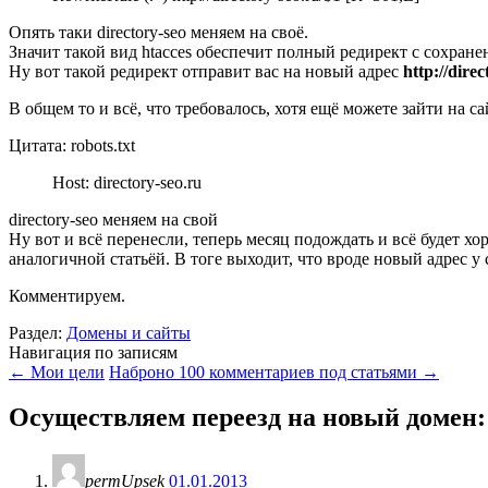
Опять таки directory-seo меняем на своё.
Значит такой вид htacces обеспечит полный редирект с сохран
Ну вот такой редирект отправит вас на новый адрес
http://dire
В общем то и всё, что требовалось, хотя ещё можете зайти на са
Цитата: robots.txt
Host: directory-seo.ru
directory-seo меняем на свой
Ну вот и всё перенесли, теперь месяц подождать и всё будет хо
аналогичной статьёй. В тоге выходит, что вроде новый адрес у с
Комментируем.
Раздел:
Домены и сайты
Навигация по записям
←
Мои цели
Наброно 100 комментариев под статьями
→
Осуществляем переезд на новый домен
permUpsek
01.01.2013