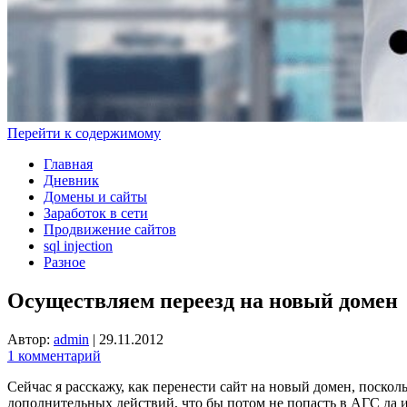
Перейти к содержимому
Главная
Дневник
Домены и сайты
Заработок в сети
Продвижение сайтов
sql injection
Разное
Осуществляем переезд на новый домен
Автор:
admin
|
29.11.2012
1 комментарий
Сейчас я расскажу, как перенести сайт на новый домен, поскольк
дополнительных действий, что бы потом не попасть в АГС да 