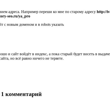
ением адреса. Например переши ко мне по старому адресу
http://i
ctory-seo.ru/ya_pro
йт с новым доменом и в robots указать
рошо и сайт войдёт в индекс, а пока старый будет висеть в выдач
айта, но всё равно ничего не теряете.
: 1 комментарий