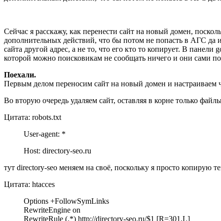
Сейчас я расскажу, как перенести сайт на новый домен, поскольк
дополнительных действий, что бы потом не попасть в АГС да и 
сайта другой адрес, а не то, что его кто то копирует. В панели
которой можно поисковикам не сообщать ничего и они сами по
Поехали.
Первым делом переносим сайт на новый домен и настраиваем чт
Во вторую очередь удаляем сайт, оставляя в корне только файлы 
Цитата: robots.txt
User-agent: *
Host: directory-seo.ru
тут directory-seo меняем на своё, поскольку я просто копирую т
Цитата: htacces
Options +FollowSymLinks
RewriteEngine on
RewriteRule (.*) http://directory-seo.ru/$1 [R=301,L]