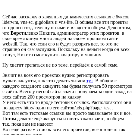
Сейчас расскажу о халявных динамических ссылках с буксов
liderwm, vns-sc, gigdollars и vns-lite. В общем все эти проекты
от одного создателя ну он ими и владеет в общем. Дело в том,
что
Вор
отиленко Никита, администратор этих проектов, в
своё время кинул много людей на своём прошлом сайте
webstill. Так, что если его и будут разорять все, то это не
страшно он сам заслужил. Поскольку на деньги когда он всех
кинул, Никита смог купить квартиру и машину.
Ну хватит трепаться не по теме, перейдём к самой теме.
Значит на всех его проектах нужно регистрировать
мультиаккаунты, как это сделать читаем
тут
. В общем с
каждого созданого аккаунта мы будем получать 50 просмотров
с сайта. Всего у него 4 сайта значит получаем за один заход на
всех сайтах 200 просмотров на халяву.
У него есть что то вроде тестовых ссылок. Распологаются они
по адресу http:// один из его сайтов/ads.php?page=test .
Вот там есть тестовые ссылки вы просто заказываете их и всё.
Потом делаете ещё аккаунты и опять заказываете, в общем
так, пока вам не надоест
Вот ещё раз вам список всех его проектов, все в зоне ru так
что допишите сами.