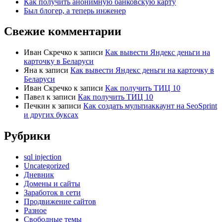
Как получить анонимную банковскую карту
Был блогер, а теперь инженер
Свежие комментарии
Иван Скречко
к записи
Как вывести Яндекс деньги на
карточку в Беларуси
Яна
к записи
Как вывести Яндекс деньги на карточку в
Беларуси
Иван Скречко
к записи
Как получить ТИЦ 10
Павел
к записи
Как получить ТИЦ 10
Печкин
к записи
Как создать мультиаккаунт на SeoSprint
и других буксах
Рубрики
sql injection
Uncategorized
Дневник
Домены и сайты
Заработок в сети
Продвижение сайтов
Разное
Свободные темы