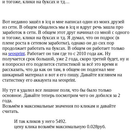
и тогоже, клики на буксах и тд…
Вот недавно зашёл в icq и мне написал один из моих друзей
из сети. В общем общались мы в icq и вдруг речь зашла про
заработок в сети. В общем этот друг начинал со мной с одного
и тогоже, клики на буксах и тд. Я думал, что он подрос (в
плене роста в сетевом заработке), однако он до сих пор
продолжает работать на буксах. В общем он работает только
на
seosprint
. Работает он там где то с 2010 года аж. Ну
получается срок большой, уже 2 года, скоро третий будет, ну и
я попросил его поделится статистикой за всё это время и
рассказать, что да как он там, в общем он подогнал мне
шикарный материал и вот я его пишу. Давайте взглянем на
статистику его аккаунта на seosprint.
Ну тут я удалил все лишние поля, что бы было только
основное. Давайте теперь посмотрим чего он добился за 2
года.
Возьмём в максимальные значения по кликам и давайте
считать.
И так кликов у него 5492.
цену клика возьмём максимальную 0.028руб.