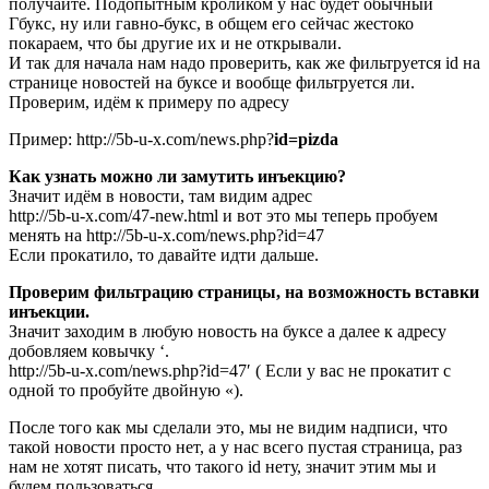
получайте. Подопытным кроликом у нас будет обычный
Гбукс, ну или гавно-букс, в общем его сейчас жестоко
покараем, что бы другие их и не открывали.
И так для начала нам надо проверить, как же фильтруется id на
странице новостей на буксе и вообще фильтруется ли.
Проверим, идём к примеру по адресу
Пример: http://5b-u-x.com/news.php?
id=pizda
Как узнать можно ли замутить инъекцию?
Значит идём в новости, там видим адрес
http://5b-u-x.com/47-new.html и вот это мы теперь пробуем
менять на http://5b-u-x.com/news.php?id=47
Если прокатило, то давайте идти дальше.
Проверим фильтрацию страницы, на возможность вставки
инъекции.
Значит заходим в любую новость на буксе а далее к адресу
добовляем ковычку ‘.
http://5b-u-x.com/news.php?id=47′ ( Если у вас не прокатит с
одной то пробуйте двойную «).
После того как мы сделали это, мы не видим надписи, что
такой новости просто нет, а у нас всего пустая страница, раз
нам не хотят писать, что такого id нету, значит этим мы и
будем пользоваться.