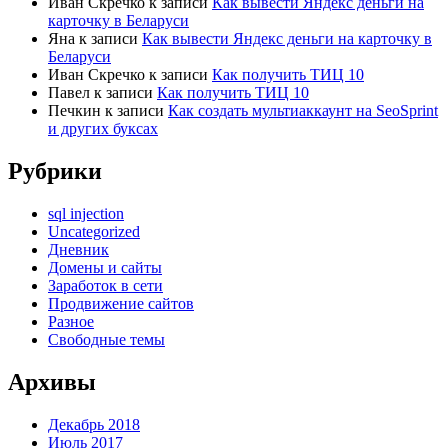
Иван Скречко
к записи
Как вывести Яндекс деньги на
карточку в Беларуси
Яна
к записи
Как вывести Яндекс деньги на карточку в
Беларуси
Иван Скречко
к записи
Как получить ТИЦ 10
Павел
к записи
Как получить ТИЦ 10
Печкин
к записи
Как создать мультиаккаунт на SeoSprint
и других буксах
Рубрики
sql injection
Uncategorized
Дневник
Домены и сайты
Заработок в сети
Продвижение сайтов
Разное
Свободные темы
Архивы
Декабрь 2018
Июль 2017