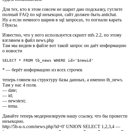
Для тех, кто в этом совсем не шарит даю подсказку, гуглите
полный FAQ по sql инъекции, сайт должен быть antichat.
Ну а если немного шарим в sql запросах, то погнали карать
Гбуксы.
Известно, что у него используется скрипт mfs 2.2, по этому
взглянем в файл news.php
Там мы видим в файле вот такой запрос он даёт информацию
о новости
SELECT * FROM tb_news WHERE id='$newid'
* — берёт информацию из всех строчек
теперь глянем на структуру базы данных, а именно tb_news.
Там у нас 4 поля.
— date;
— id;
— newstext;
— tema.
Давайте теперь модернизируем нашу ссылку, что бы провести
инъекцию.
http://5b-u-x.com/news.php?id=0′ UNION SELECT 1,2,3,4 —