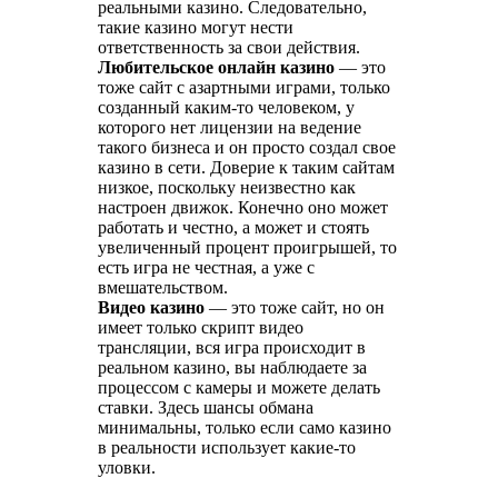
реальными казино. Следовательно,
такие казино могут нести
ответственность за свои действия.
Любительское онлайн казино
— это
тоже сайт с азартными играми, только
созданный каким-то человеком, у
которого нет лицензии на ведение
такого бизнеса и он просто создал свое
казино в сети. Доверие к таким сайтам
низкое, поскольку неизвестно как
настроен движок. Конечно оно может
работать и честно, а может и стоять
увеличенный процент проигрышей, то
есть игра не честная, а уже с
вмешательством.
Видео казино
— это тоже сайт, но он
имеет только скрипт видео
трансляции, вся игра происходит в
реальном казино, вы наблюдаете за
процессом с камеры и можете делать
ставки. Здесь шансы обмана
минимальны, только если само казино
в реальности использует какие-то
уловки.