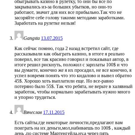
обыгрывать казино в рулетку, то они бы все по
закрывались из-за больших убытков, но они-то
работают, значит для них все прибыльно.Так что не
засоряйте себе голову такими методами заработками.
Заработать на рулетке нельзя!
Gangsta
13.07.2015
Как сейчас помню, года 2 назад встретил сайт, где
рассказывали как обыграть казино, в итоге я реально
поверил, все так красиво говорил и показывал автор, в
итоге решил рискнуть, положил с зарплаты 100$ и что
вы думаете, конечно же я их просадил, не все конечно, я
успел вовремя понять что это кидалово и вывел обратно
45$. Хорошо хоть выплатили еще. Но все-равно
потеряно было 55$. Так что ребята, не верьте в халявный
заработок, чтобы нормально зарабатывать нужно много
и упорно трудиться.
Вячеслав
17.11.2015
Есть сайты,где некоторые личности,предлагают вам
поиграть на их деньги,мол,набиваешь по 100$ , каждый
день ,по системе Мартенгейла,ну,а через пять