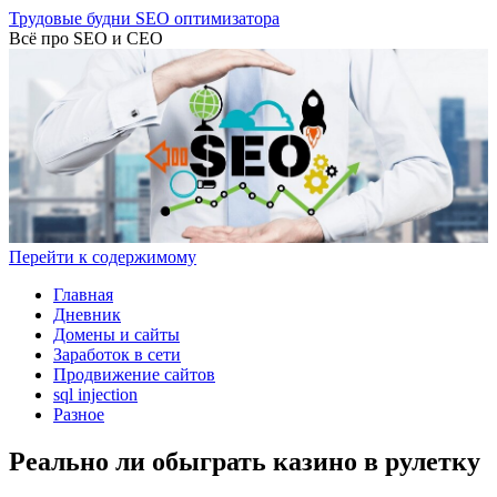
Трудовые будни SEO оптимизатора
Всё про SEO и СЕО
Перейти к содержимому
Главная
Дневник
Домены и сайты
Заработок в сети
Продвижение сайтов
sql injection
Разное
Реально ли обыграть казино в рулетку