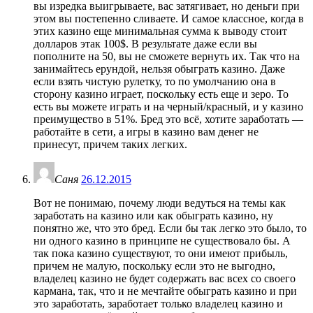
вы изредка выигрываете, вас затягивает, но деньги при
этом вы постепенно сливаете. И самое классное, когда в
этих казино еще минимальная сумма к выводу стоит
долларов этак 100$. В результате даже если вы
пополните на 50, вы не сможете вернуть их. Так что на
занимайтесь ерундой, нельзя обыграть казино. Даже
если взять чистую рулетку, то по умолчанию она в
сторону казино играет, поскольку есть еще и зеро. То
есть вы можете играть и на черный/красный, и у казино
преимущество в 51%. Бред это всё, хотите заработать —
работайте в сети, а игры в казино вам денег не
принесут, причем таких легких.
Саня
26.12.2015
Вот не понимаю, почему люди ведуться на темы как
заработать на казино или как обыграть казино, ну
понятно же, что это бред. Если бы так легко это было, то
ни одного казино в принципе не существовало бы. А
так пока казино существуют, то они имеют прибыль,
причем не малую, поскольку если это не выгодно,
владелец казино не будет содержать вас всех со своего
кармана, так, что и не мечтайте обыграть казино и при
это заработать, заработает только владелец казино и