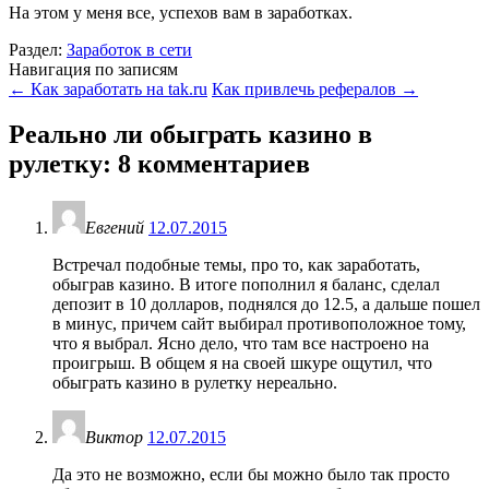
На этом у меня все, успехов вам в заработках.
Раздел:
Заработок в сети
Навигация по записям
←
Как заработать на tak.ru
Как привлечь рефералов
→
Реально ли обыграть казино в
рулетку
: 8 комментариев
Евгений
12.07.2015
Встречал подобные темы, про то, как заработать,
обыграв казино. В итоге пополнил я баланс, сделал
депозит в 10 долларов, поднялся до 12.5, а дальше пошел
в минус, причем сайт выбирал противоположное тому,
что я выбрал. Ясно дело, что там все настроено на
проигрыш. В общем я на своей шкуре ощутил, что
обыграть казино в рулетку нереально.
Виктор
12.07.2015
Да это не возможно, если бы можно было так просто